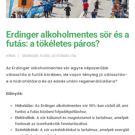
Erdinger alkoholmentes sör és a
futás: a tökéletes páros?
HÍREK
ERDINGER
,
FUTÁS
,
IZOTÓNIÁS ITAL
Az Erdinger alkoholmentes sör egyre népszerűbb
választás a futók körében, de vajon tényleg jó választás-
e a hidratálásra és az edzés utáni regenerálódásra?
Előnyök:
Hidratálás:
Az Erdinger alkoholmentes sör 90%-ban vízből áll, ami
fontos a futás közbeni folyadékpótláshoz.
Elektrolitok:
A sör káliumot és magnéziumot is tartalmaz, amelyek
fontosak az izomfunkciók fenntartásához.
Szénhidrátok:
A sör szénhidrátokat is tartalmaz, amelyek energiát