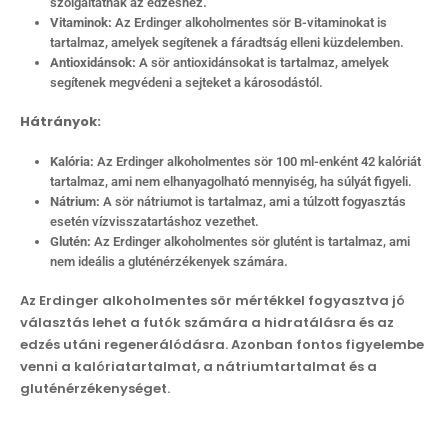
szolgáltatnak az edzéshez.
Vitaminok:
Az Erdinger alkoholmentes sör B-vitaminokat is
tartalmaz, amelyek segítenek a fáradtság elleni küzdelemben.
Antioxidánsok:
A sör antioxidánsokat is tartalmaz, amelyek
segítenek megvédeni a sejteket a károsodástól.
Hátrányok:
Kalória:
Az Erdinger alkoholmentes sör 100 ml-enként 42 kalóriát
tartalmaz, ami nem elhanyagolható mennyiség, ha súlyát figyeli.
Nátrium:
A sör nátriumot is tartalmaz, ami a túlzott fogyasztás
esetén vízvisszatartáshoz vezethet.
Glutén:
Az Erdinger alkoholmentes sör glutént is tartalmaz, ami
nem ideális a gluténérzékenyek számára.
Az Erdinger alkoholmentes sör mértékkel fogyasztva jó
választás lehet a futók számára a hidratálásra és az
edzés utáni regenerálódásra. Azonban fontos figyelembe
venni a kalóriatartalmat, a nátriumtartalmat és a
gluténérzékenységet.